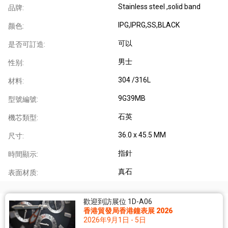
Stainless steel ,solid band
品牌:
IPG,IPRG,SS,BLACK
颜色:
可以
是否可訂造:
男士
性别:
304 /316L
材料:
9G39MB
型號編號:
石英
機芯類型:
36.0 x 45.5 MM
尺寸:
指針
時間顯示:
真石
表面材质:
歡迎到訪展位 1D-A06
香港貿發局香港鐘表展 2026
2026年9月1日 - 5日