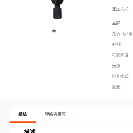
運送方式:
品牌:
是否可訂造
材料:
可調亮度:
光源:
燈具樣式:
重量:
描述
聯絡供應商
描述