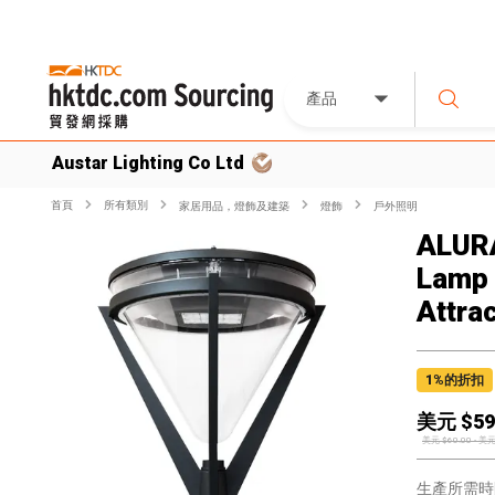
產品
Austar Lighting Co Ltd
首頁
所有類別
家居用品，燈飾及建築
燈飾
戶外照明
ALURA
Lamp 
Attra
1
%的折扣
美元 $
59
美元 $
60.00
-
美元
生產所需時