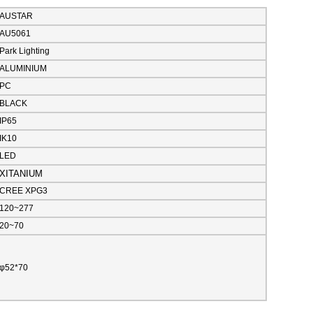
AUSTAR
AU5061
Park Lighting
ALUMINIUM
PC
BLACK
IP65
IK10
LED
XITANIUM
CREE XPG3
120~277
20~70
φ52*70