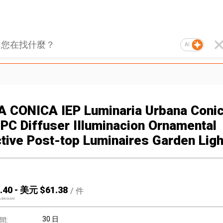
AI
 CONICA IEP Luminaria Urbana Conic
PC Diffuser IIluminacion Ornamental
ctive Post-top Luminaires Garden Lig
.40
-
美元 $
61.38
/
件
 $
62.00
30 日
間: