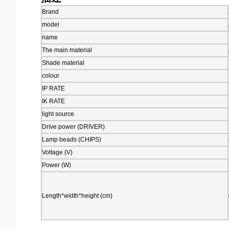
Brand
model
name
The main material
Shade material
colour
IP RATE
IK RATE
light source
Drive power (DRIVER)
Lamp beads (CHIPS)
Voltage (V)
Power (W)
Length*width*height (cm)