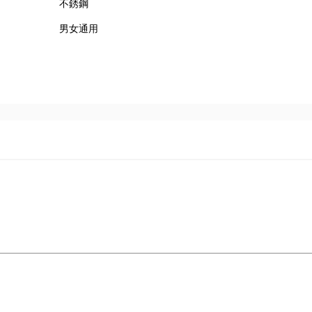
不銹鋼
男女通用