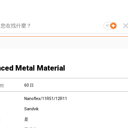
AI
ced Metal Material
60 日
間:
Nanoflex/11R51/12R11
Sandvik
是
: