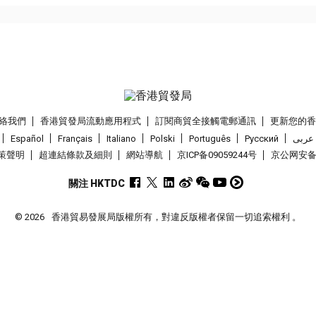
絡我們
香港貿發局流動應用程式
訂閱商貿全接觸電郵通訊
更新您的
Español
Français
Italiano
Polski
Português
Pусский
عربى
策聲明
超連結條款及細則
網站導航
京ICP备09059244号
京公网安备 1
關注 HKTDC
© 2026
香港貿易發展局版權所有，對違反版權者保留一切追索權利 。