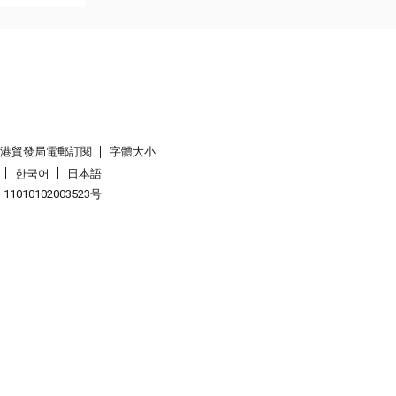
香港貿發局電郵訂閱
字體大小
한국어
日本語
1010102003523号