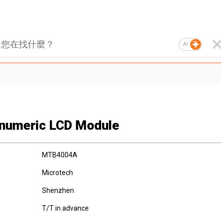
AI
numeric LCD Module
MTB4004A
Microtech
Shenzhen
T/T in advance