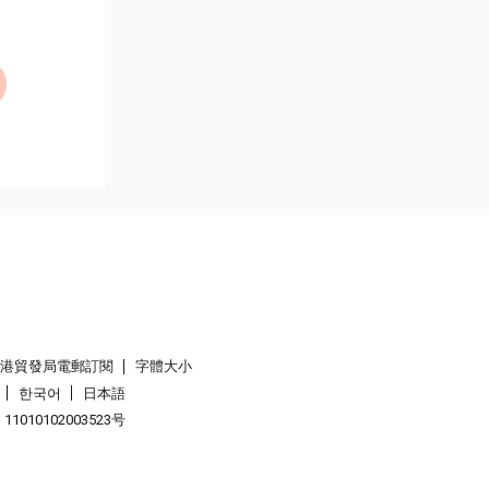
香港貿發局電郵訂閱
字體大小
한국어
日本語
1010102003523号