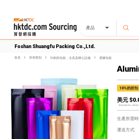
產品
Foshan Shuangfu Packing Co.,Ltd.
首頁
所有類別
印刷與包裝，文具及辦公設備
塑膠包裝
Alumi
10
%的折扣
美元 $
0.
美元 $
0.01
-
美元 
生產所需時
運送方式: