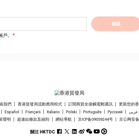
確認
帳戶。
絡我們
香港貿發局流動應用程式
訂閱商貿全接觸電郵通訊
更新您的
Español
Français
Italiano
Polski
Português
Pусский
عربى
策聲明
超連結條款及細則
網站導航
京ICP备09059244号
京公网安备 1
關注 HKTDC