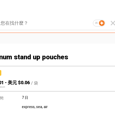
AI
num stand up pouches
01
-
美元 $
0.06
/
袋
$
0.07
7 日
間:
express, sea, air