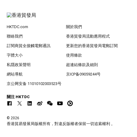
HKTDC.com
關於我們
聯絡我們
香港貿發局流動應用程式
訂閱商貿全接觸電郵通訊
更新您的香港貿發局電郵訂閱
字體大小
使用條款
私隱政策聲明
超連結條款及細則
網站導航
京ICP备09059244号
京公网安备 11010102003523号
關注 HKTDC
© 2026
香港貿易發展局版權所有，對違反版權者保留一切追索權利 。