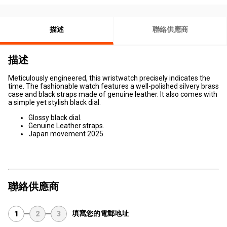
描述
聯絡供應商
描述
Meticulously engineered, this wristwatch precisely indicates the
time. The fashionable watch features a well-polished silvery brass
case and black straps made of genuine leather. It also comes with
a simple yet stylish black dial.
Glossy black dial.
Genuine Leather straps.
Japan movement 2025.
聯絡供應商
填寫您的電郵地址
1
2
3