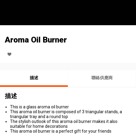
Aroma Oil Burner
描述
聯絡供應商
描述
This is a glass aroma oil burner
This aroma oil burner is composed of 3 triangular stands, a
triangular tray and a round top
The stylish outlook of this aroma oil burner makes it also
suitable for home decorations
This aroma oil burner is a perfect gift for your friends