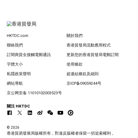
HKTDC.com
關於我們
聯絡我們
香港貿發局流動應用程式
訂閱商貿全接觸電郵通訊
更新您的香港貿發局電郵訂閱
字體大小
使用條款
私隱政策聲明
超連結條款及細則
網站導航
京ICP备09059244号
京公网安备 11010102003523号
關注 HKTDC
© 2026
香港貿易發展局版權所有，對違反版權者保留一切追索權利 。