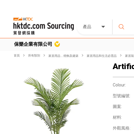
產品
保樂企業有限公司
首頁
所有類別
家居用品，燈飾及建築
家居用品和生活必需品
家居裝
Artif
Colour:
型號編號:
圖案:
材料:
外觀風格: