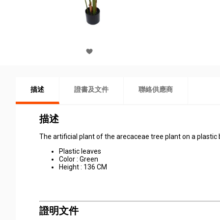
描述
證書及文件
聯絡供應商
描述
The artificial plant of the arecaceae tree plant on a plastic
Plastic leaves
Color : Green
Height : 136 CM
證明文件