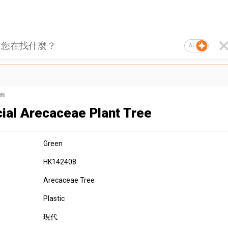
AI
飾
icial Arecaceae Plant Tree
Green
HK142408
Arecaceae Tree
Plastic
現代