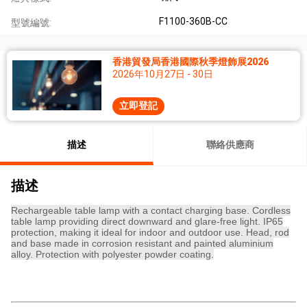
F1100-360B-CC
型號編號:
香港貿發局香港國際秋季燈飾展2026
2026年10月27日 - 30日
立即登記
描述
聯絡供應商
描述
Rechargeable table lamp with a contact charging base. Cordless
table lamp providing direct downward and glare-free light. IP65
protection, making it ideal for indoor and outdoor use. Head, rod
and base made in corrosion resistant and painted aluminium
alloy. Protection with polyester powder coating.