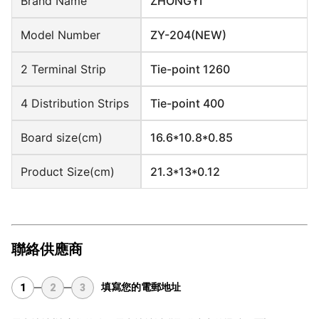
Brand Name
ZHONGYI
Model Number
ZY-204(NEW)
2 Terminal Strip
Tie-point 1260
4 Distribution Strips
Tie-point 400
Board size(cm)
16.6*10.8*0.85
Product Size(cm)
21.3*13*0.12
聯絡供應商
填寫您的電郵地址
1
2
3