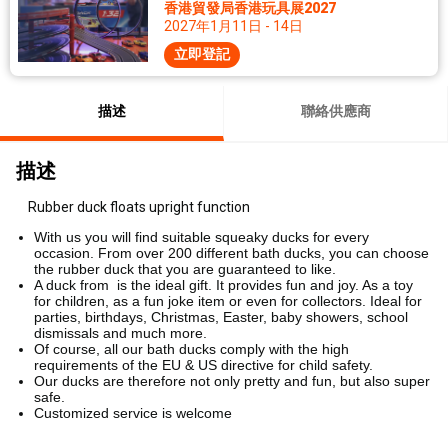
香港貿發局香港玩具展2027
2027年1月11日 - 14日
立即登記
描述
聯絡供應商
描述
Rubber duck floats upright function
With us you will find suitable squeaky ducks for every
occasion. From over 200 different bath ducks, you can choose
the rubber duck that you are guaranteed to like.
A duck from is the ideal gift. It provides fun and joy. As a toy
for children, as a fun joke item or even for collectors. Ideal for
parties, birthdays, Christmas, Easter, baby showers, school
dismissals and much more.
Of course, all our bath ducks comply with the high
requirements of the EU & US directive for child safety.
Our ducks are therefore not only pretty and fun, but also super
safe.
Customized service is welcome