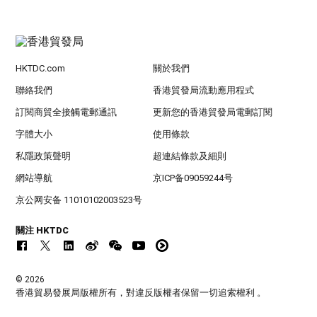
HKTDC.com
關於我們
聯絡我們
香港貿發局流動應用程式
訂閱商貿全接觸電郵通訊
更新您的香港貿發局電郵訂閱
字體大小
使用條款
私隱政策聲明
超連結條款及細則
網站導航
京ICP备09059244号
京公网安备 11010102003523号
關注 HKTDC
© 2026
香港貿易發展局版權所有，對違反版權者保留一切追索權利 。