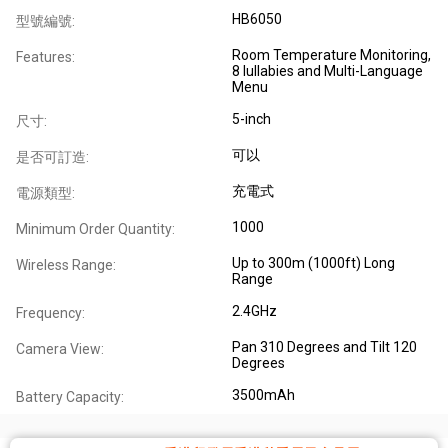
HB6050
型號編號:
Room Temperature Monitoring,
Features:
8 lullabies and Multi-Language
Menu
5-inch
尺寸:
可以
是否可訂造:
充電式
電源類型:
1000
Minimum Order Quantity:
Up to 300m (1000ft) Long
Wireless Range:
Range
2.4GHz
Frequency:
Pan 310 Degrees and Tilt 120
Camera View:
Degrees
3500mAh
Battery Capacity: