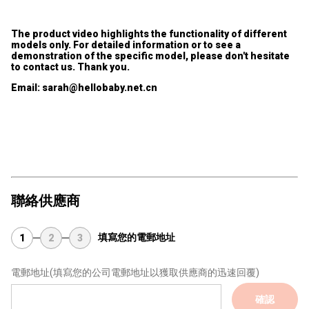
The product video highlights the functionality of different
models only. For detailed information or to see a
demonstration of the specific model, please don't hesitate
to contact us. Thank you.
Email: sarah@hellobaby.net.cn
#baby monitor #baby camera #security
聯絡供應商
填寫您的電郵地址
1
2
3
電郵地址
(填寫您的公司電郵地址以獲取供應商的迅速回覆)
確認