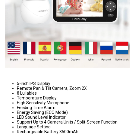
5-inch IPS Display
Remote Pan & Tilt Camera, Zoom 2X
8 Lullabies
Temperature Display
High Sensitivity Microphone
Feeding Time Alarm
Energy Saving (ECO Mode)
LED Sound Level Indicator
Support Up to 4 Camera Units / Split-Screen Function
Language Setting
Rechargeable Battery 3500mAh