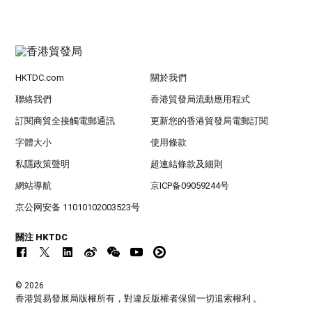
HKTDC.com
關於我們
聯絡我們
香港貿發局流動應用程式
訂閱商貿全接觸電郵通訊
更新您的香港貿發局電郵訂閱
字體大小
使用條款
私隱政策聲明
超連結條款及細則
網站導航
京ICP备09059244号
京公网安备 11010102003523号
關注 HKTDC
© 2026
香港貿易發展局版權所有，對違反版權者保留一切追索權利 。