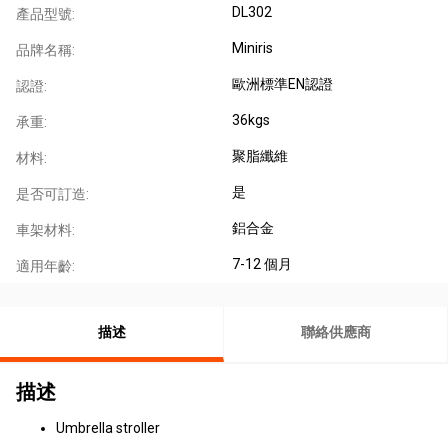
DL302
產品型號:
Miniris
品牌名稱:
歐洲標準EN認證
認證:
36kgs
承重:
聚脂纖維
材料:
是
是否可訂造:
鋁合金
車架材料:
7-12 個月
適用年齡:
描述
聯絡供應商
描述
Umbrella stroller