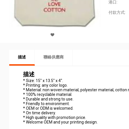
港口:
付款方式:
描述
聯絡供應商
描述
* Size: 15" x 13.5" x 4".
* Printing: any color logo.
* Material: non woven material, polyester material, cotton 
* 100% recyclable material.
* Durable and strong to use.
* Friendly to environment.
* OEM or ODM is welcomed.
* On time delivery.
* High quality with promotion price.
* Welcome OEM and your printing design.