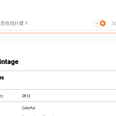
AI
intage
36
28 日
間:
Colorful