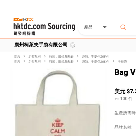
產品
廣州柯萊夫手袋有限公司
首頁
所有類別
時裝，眼鏡及配飾
袋類、手提包及配件
首頁
所有類別
時裝，眼鏡及配飾
袋類、手提包及配件
手提袋
Bag V
美元 $
7.
>=
100
件
生產所需時
品牌名稱: