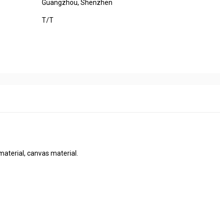
Guangzhou, Shenzhen
T/T
material, canvas material.