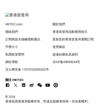
HKTDC.com
關於我們
聯絡我們
香港貿發局流動應用程式
訂閱商貿全接觸電郵通訊
更新您的香港貿發局電郵訂閱
字體大小
使用條款
私隱政策聲明
超連結條款及細則
網站導航
京ICP备09059244号
京公网安备 11010102003523号
關注 HKTDC
© 2026
香港貿易發展局版權所有，對違反版權者保留一切追索權利 。