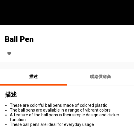
Ball Pen
描述
聯絡供應商
描述
These are colorful ball pens made of colored plastic
The ball pens are avaliable in a range of vibrant colors
A feature of the ball pens is their simple design and clicker
function
These ball pens are ideal for everyday usage