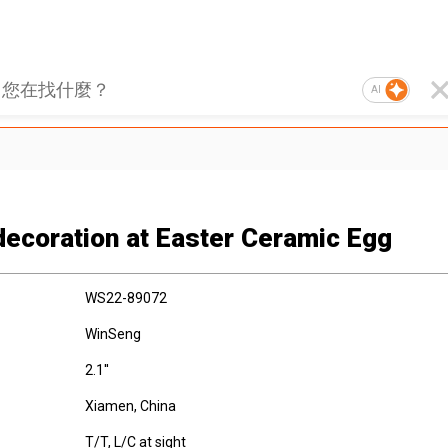
AI
decoration at Easter Ceramic Egg
WS22-89072
WinSeng
2.1''
Xiamen, China
T/T, L/C at sight