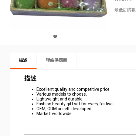
最低訂購數
描述
聯絡供應商
描述
Excellent quality and competitive price.
Various models to choose.
Lightweight and durable.
Fashion beauty gift set for every festival.
OEM, ODM or self-developed.
Market: worldwide.