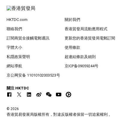
HKTDC.com
關於我們
聯絡我們
香港貿發局流動應用程式
訂閱商貿全接觸電郵通訊
更新您的香港貿發局電郵訂閱
字體大小
使用條款
私隱政策聲明
超連結條款及細則
網站導航
京ICP备09059244号
京公网安备 11010102003523号
關注 HKTDC
© 2026
香港貿易發展局版權所有，對違反版權者保留一切追索權利 。