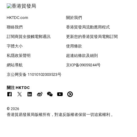
HKTDC.com
關於我們
聯絡我們
香港貿發局流動應用程式
訂閱商貿全接觸電郵通訊
更新您的香港貿發局電郵訂閱
字體大小
使用條款
私隱政策聲明
超連結條款及細則
網站導航
京ICP备09059244号
京公网安备 11010102003523号
關注 HKTDC
© 2026
香港貿易發展局版權所有，對違反版權者保留一切追索權利 。