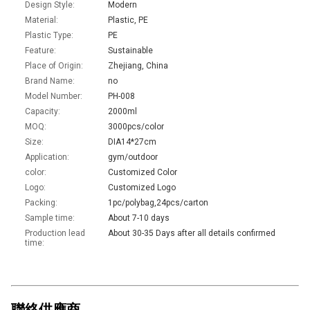
Design Style:
Modern
Material:
Plastic, PE
Plastic Type:
PE
Feature:
Sustainable
Place of Origin:
Zhejiang, China
Brand Name:
no
Model Number:
PH-008
Capacity:
2000ml
MOQ:
3000pcs/color
Size:
DIA14*27cm
Application:
gym/outdoor
color:
Customized Color
Logo:
Customized Logo
Packing:
1pc/polybag,24pcs/carton
Sample time:
About 7-10 days
Production lead
About 30-35 Days after all details confirmed
time:
聯絡供應商