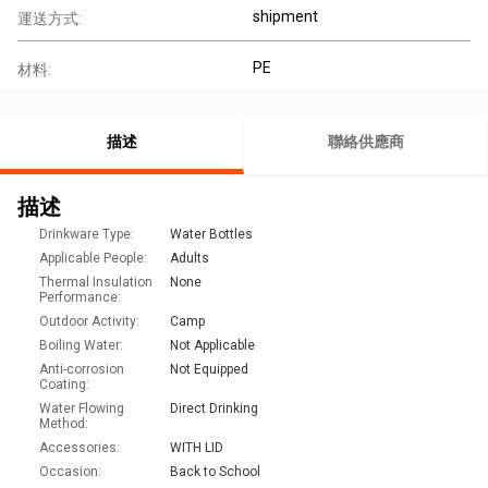
shipment
運送方式:
PE
材料:
描述
聯絡供應商
描述
Drinkware Type:
Water Bottles
Applicable People:
Adults
Thermal Insulation
None
Performance:
Outdoor Activity:
Camp
Boiling Water:
Not Applicable
Anti-corrosion
Not Equipped
Coating:
Water Flowing
Direct Drinking
Method:
Accessories:
WITH LID
Occasion:
Back to School