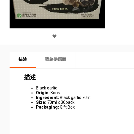
描述
聯絡供應商
描述
Black garlic
Origin:
Korea
Ingredient:
Black garlic 70ml
Size:
70ml x 30pack
Packaging:
Gift Box