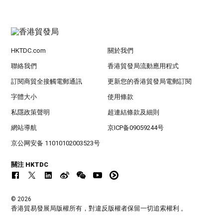
HKTDC.com
關於我們
聯絡我們
香港貿發局流動應用程式
訂閱商貿全接觸電郵通訊
更新您的香港貿發局電郵訂閱
字體大小
使用條款
私隱政策聲明
超連結條款及細則
網站導航
京ICP备09059244号
京公网安备 11010102003523号
關注 HKTDC
© 2026
香港貿易發展局版權所有，對違反版權者保留一切追索權利 。