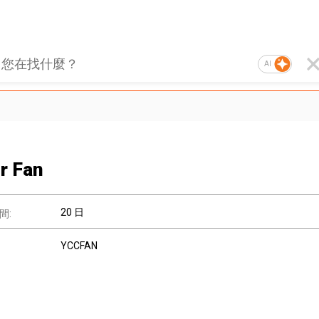
AI
r Fan
20 日
間:
YCCFAN