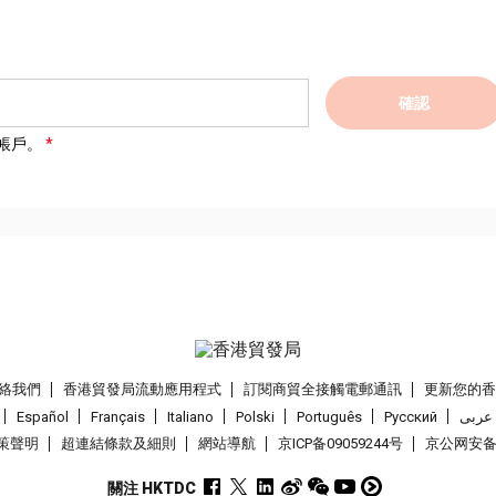
確認
帳戶。
絡我們
香港貿發局流動應用程式
訂閱商貿全接觸電郵通訊
更新您的
Español
Français
Italiano
Polski
Português
Pусский
عربى
策聲明
超連結條款及細則
網站導航
京ICP备09059244号
京公网安备 1
關注 HKTDC