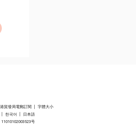
香港貿發局電郵訂閱
字體大小
한국어
日本語
1010102003523号