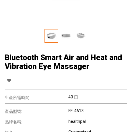
Bluetooth Smart Air and Heat and
Vibration Eye Massager
40 日
生產所需時間:
FE-4613
產品型號:
healthpal
品牌名稱:
Customized