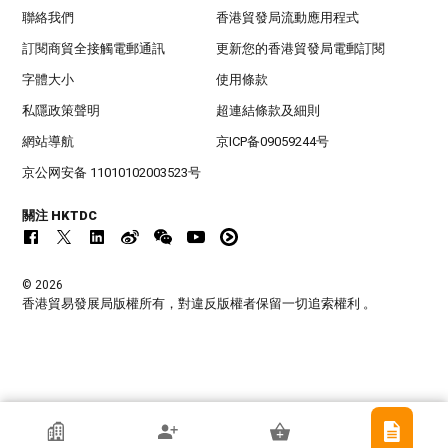
聯絡我們
香港貿發局流動應用程式
訂閱商貿全接觸電郵通訊
更新您的香港貿發局電郵訂閱
字體大小
使用條款
私隱政策聲明
超連結條款及細則
網站導航
京ICP备09059244号
京公网安备 11010102003523号
關注 HKTDC
© 2026
香港貿易發展局版權所有，對違反版權者保留一切追索權利 。
香港貿發局參展商