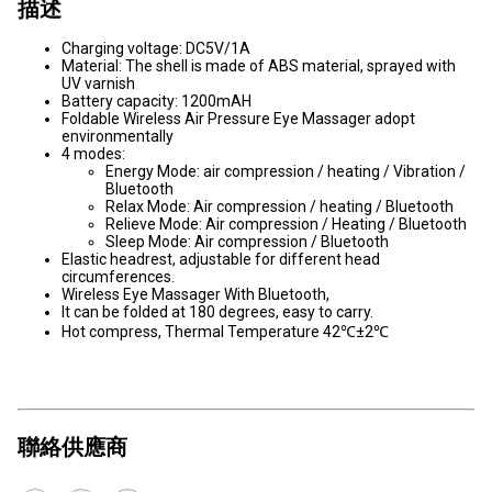
描述
Charging voltage: DC5V/1A
Material: The shell is made of ABS material, sprayed with
UV varnish
Battery capacity: 1200mAH
Foldable Wireless Air Pressure Eye Massager adopt
environmentally
4 modes:
Energy Mode: air compression / heating / Vibration /
Bluetooth
Relax Mode: Air compression / heating / Bluetooth
Relieve Mode: Air compression / Heating / Bluetooth
Sleep Mode: Air compression / Bluetooth
Elastic headrest, adjustable for different head
circumferences.
Wireless Eye Massager With Bluetooth,
It can be folded at 180 degrees, easy to carry.
Hot compress, Thermal Temperature 42℃±2℃
聯絡供應商