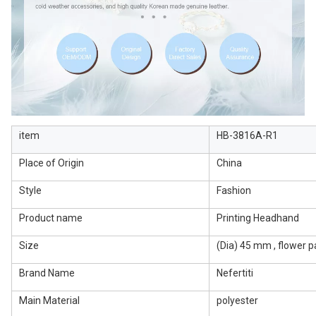
item
HB-3816A-R1
Place of Origin
China
Style
Fashion
Product name
Printing Headhand
Size
(Dia) 45 mm , flower p
Brand Name
Nefertiti
Main Material
polyester