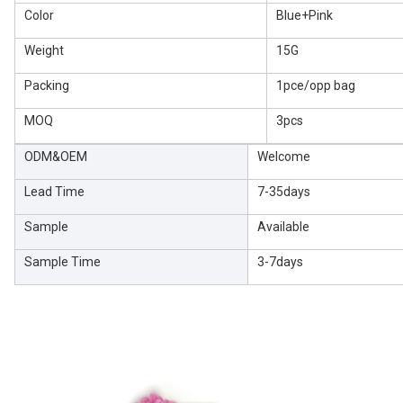
Color
Blue+Pink
Weight
15G
Packing
1pce/opp bag
MOQ
3pcs
ODM&OEM
Welcome
Lead Time
7-35days
Sample
Available
Sample Time
3-7days