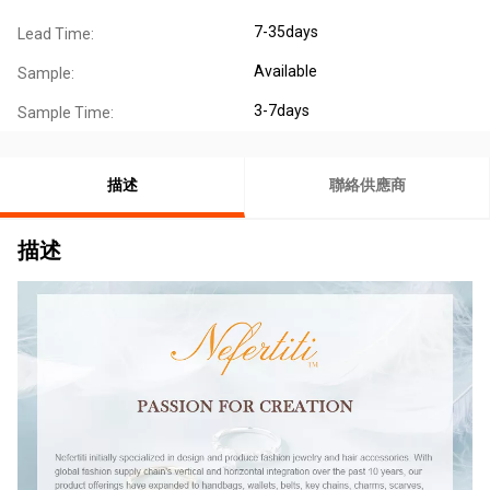
7-35days
Lead Time:
Available
Sample:
3-7days
Sample Time:
描述
聯絡供應商
描述