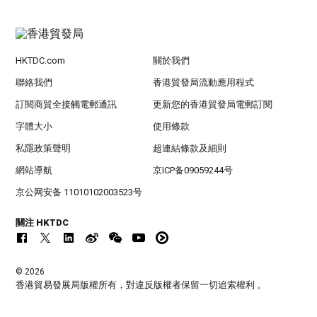
HKTDC.com
關於我們
聯絡我們
香港貿發局流動應用程式
訂閱商貿全接觸電郵通訊
更新您的香港貿發局電郵訂閱
字體大小
使用條款
私隱政策聲明
超連結條款及細則
網站導航
京ICP备09059244号
京公网安备 11010102003523号
關注 HKTDC
© 2026
香港貿易發展局版權所有，對違反版權者保留一切追索權利 。