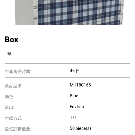
Box
45 日
生產所需時間:
MH18C165
產品型號:
Blue
顏色:
Fuzhou
港口:
T/T
付款方式:
50 piece(s)
最低訂購數量: