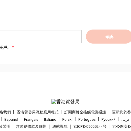
確認
帳戶。
絡我們
香港貿發局流動應用程式
訂閱商貿全接觸電郵通訊
更新您的
Español
Français
Italiano
Polski
Português
Pусский
عربى
策聲明
超連結條款及細則
網站導航
京ICP备09059244号
京公网安备 1