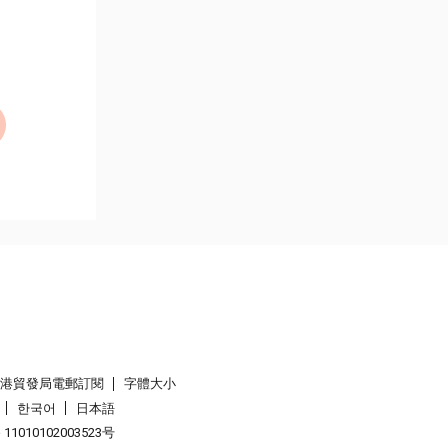
香港貿發局電郵訂閱
字體大小
한국어
日本語
1010102003523号