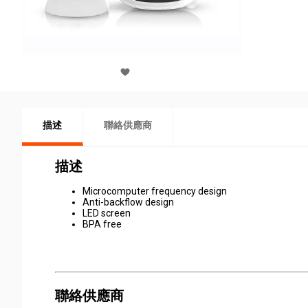
描述
聯絡供應商
描述
Microcomputer frequency design
Anti-backflow design
LED screen
BPA free
聯絡供應商