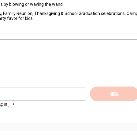
les by blowing or waving the wand
, Family Reunion, Thanksgiving & School Graduation celebrations, Cam
rty favor for kids
確認
帳戶。