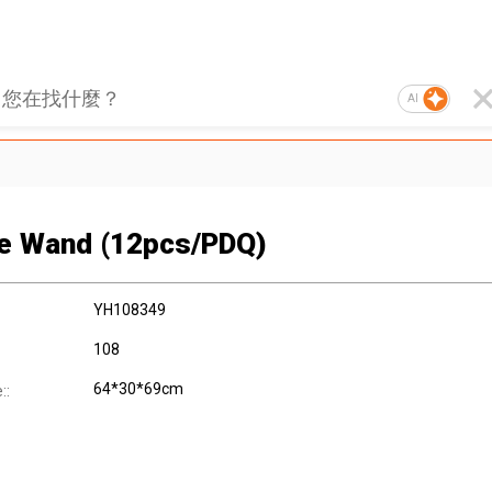
AI
e Wand (12pcs/PDQ)
YH108349
108
64*30*69cm
::