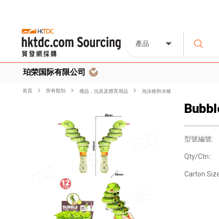
產品
珀荣国际有限公司
首頁
所有類別
禮品，玩具及體育用品
泡沫槍和水槍
Bubbl
型號編號:
Qty/Ctn::
Carton Size