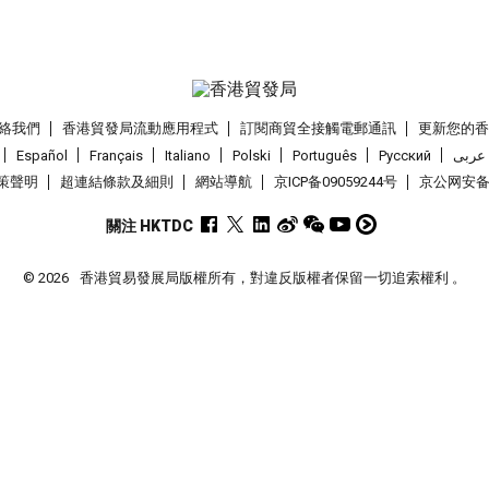
絡我們
香港貿發局流動應用程式
訂閱商貿全接觸電郵通訊
更新您的
Español
Français
Italiano
Polski
Português
Pусский
عربى
策聲明
超連結條款及細則
網站導航
京ICP备09059244号
京公网安备 1
關注 HKTDC
© 2026
香港貿易發展局版權所有，對違反版權者保留一切追索權利 。