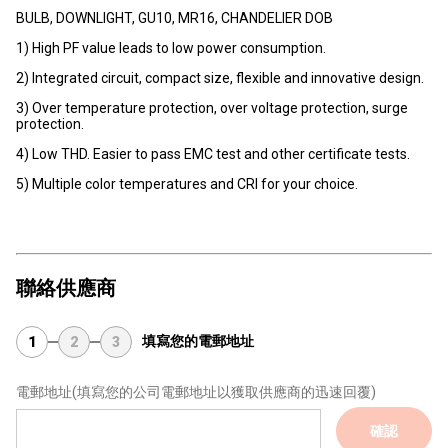
BULB, DOWNLIGHT, GU10, MR16, CHANDELIER DOB
1) High PF value leads to low power consumption.
2) Integrated circuit, compact size, flexible and innovative design.
3) Over temperature protection, over voltage protection, surge
protection.
4) Low THD. Easier to pass EMC test and other certificate tests.
5) Multiple color temperatures and CRI for your choice.
聯絡供應商
填寫您的電郵地址
1
2
3
電郵地址
(填寫您的公司電郵地址以獲取供應商的迅速回覆)
確認