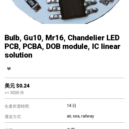
Bulb, Gu10, Mr16, Chandelier LED
PCB, PCBA, DOB module, IC linear
solution
美元 $
0.24
>=
3000
件
14 日
生產所需時間:
air, sea, railway
運送方式: