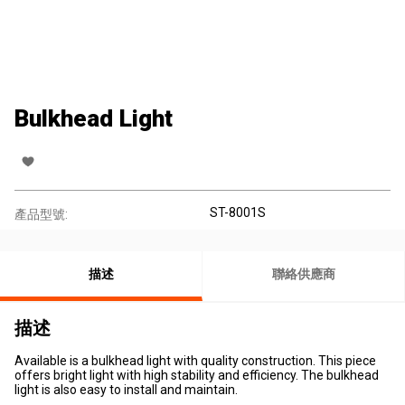
Bulkhead Light
ST-8001S
產品型號:
描述
聯絡供應商
描述
Available is a bulkhead light with quality construction. This piece
offers bright light with high stability and efficiency. The bulkhead
light is also easy to install and maintain.