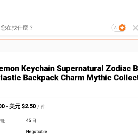
AI
Demon Keychain Supernatural Zodiac 
lastic Backpack Charm Mythic Collect
00
-
美元 $
2.50
/
件
45 日
間:
Negotiable