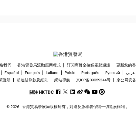
絡我們
香港貿發局流動應用程式
訂閱商貿全接觸電郵通訊
更新您的
Español
Français
Italiano
Polski
Português
Pусский
عربى
策聲明
超連結條款及細則
網站導航
京ICP备09059244号
京公网安备 1
關注 HKTDC
© 2026
香港貿易發展局版權所有，對違反版權者保留一切追索權利 。