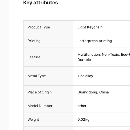
Key attributes
Product Type
Light Keychain
Printing
Letterpress printing
Multifunction, Non-Toxic, Eco-
Feature
Durable
Metal Type
zinc alloy
Place of Origin
Guangdong, China
Model Number
other
Weight
0.02kg