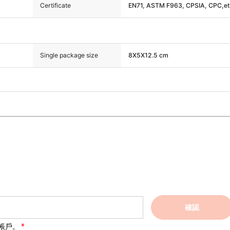
Certificate
EN71, ASTM F963, CPSIA, CPC,e
Single package size
8X5X12.5 cm
確認
帳戶。