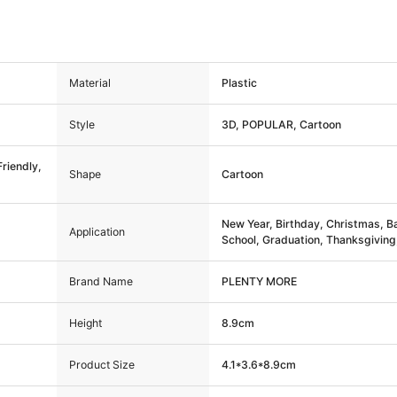
Material
Plastic
Style
3D, POPULAR, Cartoon
Friendly,
Shape
Cartoon
New Year, Birthday, Christmas, B
Application
School, Graduation, Thanksgiving
other
Brand Name
PLENTY MORE
Height
8.9cm
Product Size
4.1*3.6*8.9cm