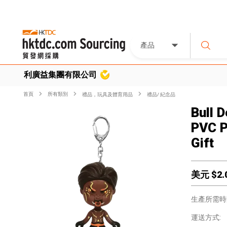
產品
利廣益集團有限公司
首頁
所有類別
禮品，玩具及體育用品
禮品/ 紀念品
Bull 
PVC P
Gift
美元 $
2.
生產所需時
運送方式: