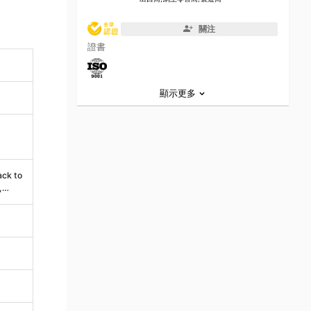
關注
證書
顯示更多
ack to
,