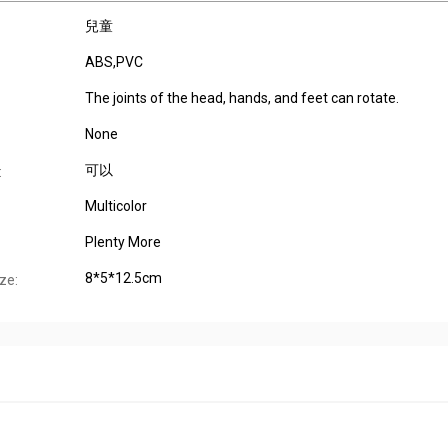
兒童
ABS,PVC
The joints of the head, hands, and feet can rotate.
None
可以
:
Multicolor
Plenty More
8*5*12.5cm
ze: