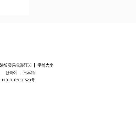
香港貿發局電郵訂閱
字體大小
한국어
日本語
1010102003523号