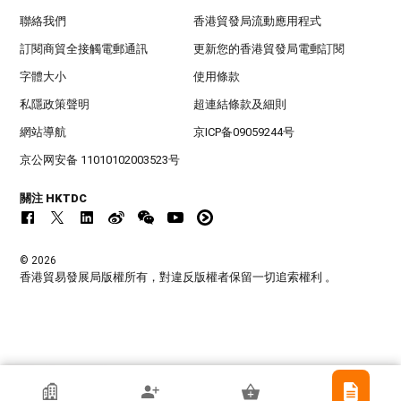
聯絡我們
香港貿發局流動應用程式
訂閱商貿全接觸電郵通訊
更新您的香港貿發局電郵訂閱
字體大小
使用條款
私隱政策聲明
超連結條款及細則
網站導航
京ICP备09059244号
京公网安备 11010102003523号
關注 HKTDC
© 2026
香港貿易發展局版權所有，對違反版權者保留一切追索權利 。
香港貿發局參展商