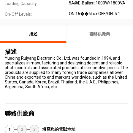
5A@E-Ballast 1000W/1800VA
Loading Capacity:
ON:16��6Lux OFF/ON: 5:1
On-Off Levels:
描述
聯絡供應商
描述
Yueqing Ruiyang Electronic Co., Ltd. was founded in 1994, and
specializes in manufacturing and designing decent and reliable
photo controls and associated products at competitive prices. The
products are supplied to many foreign trade companies all over
China and exported to end markets worldwide, such as the United
States, Canada, Korea, Brazil, Thailand, the U.A.E., Philippines,
Argentina, South Africa, etc.
聯絡供應商
填寫您的電郵地址
1
2
3