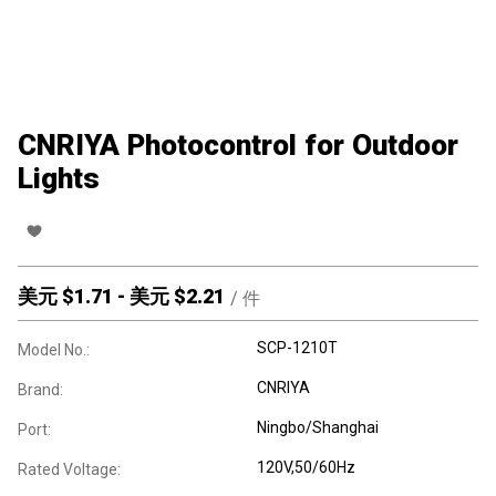
CNRIYA Photocontrol for Outdoor
Lights
美元 $
1.71
-
美元 $
2.21
/
件
SCP-1210T
Model No.:
CNRIYA
Brand:
Ningbo/Shanghai
Port:
120V,50/60Hz
Rated Voltage: