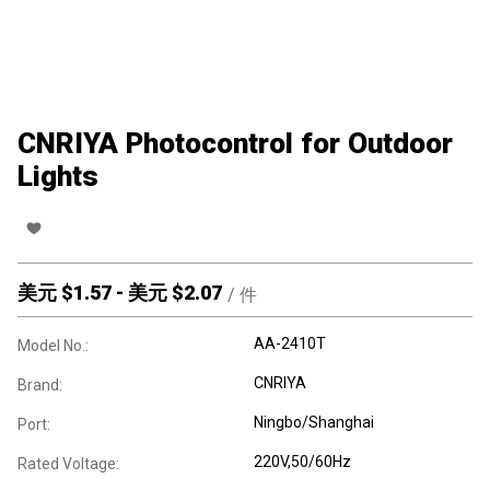
CNRIYA Photocontrol for Outdoor
Lights
美元 $
1.57
-
美元 $
2.07
/
件
AA-2410T
Model No.:
CNRIYA
Brand:
Ningbo/Shanghai
Port:
220V,50/60Hz
Rated Voltage: