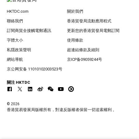
HKTDC.com
關於我們
聯絡我們
香港貿發局流動應用程式
訂閱商貿全接觸電郵通訊
更新您的香港貿發局電郵訂閱
字體大小
使用條款
私隱政策聲明
超連結條款及細則
網站導航
京ICP备09059244号
京公网安备 11010102003523号
關注 HKTDC
© 2026
香港貿易發展局版權所有，對違反版權者保留一切追索權利 。