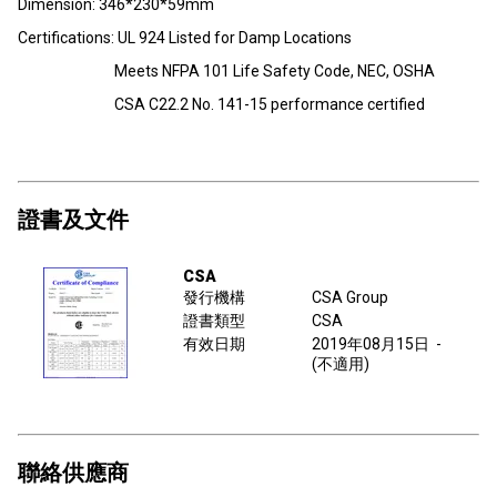
Dimension: 346*230*59mm
Certifications: UL 924 Listed for Damp Locations
Meets NFPA 101 Life Safety Code, NEC, OSHA
CSA C22.2 No. 141-15 performance certified
證書及文件
CSA
發行機構
CSA Group
證書類型
CSA
有效日期
2019年08月15日
-
(不適用)
聯絡供應商