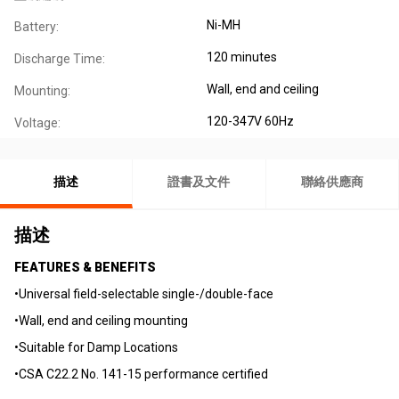
Ni-MH
Battery:
120 minutes
Discharge Time:
Wall, end and ceiling
Mounting:
120-347V 60Hz
Voltage:
描述
證書及文件
聯絡供應商
描述
FEATURES & BENEFITS
•Universal field-selectable single-/double-face
•Wall, end and ceiling mounting
•Suitable for Damp Locations
•CSA C22.2 No. 141-15 performance certified