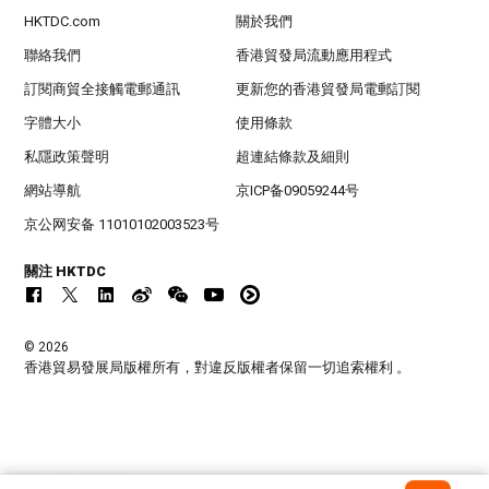
HKTDC.com
關於我們
聯絡我們
香港貿發局流動應用程式
訂閱商貿全接觸電郵通訊
更新您的香港貿發局電郵訂閱
字體大小
使用條款
私隱政策聲明
超連結條款及細則
網站導航
京ICP备09059244号
京公网安备 11010102003523号
關注 HKTDC
© 2026
香港貿易發展局版權所有，對違反版權者保留一切追索權利 。