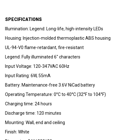
SPECIFICATIONS
Illumination: Legend: Long-life, high-intensity LEDs
Housing: Injection-molded thermoplastic ABS housing
UL-94-V0 flame-retardant, fire-resistant
Legend: Fully illuminated 6" characters
Input Voltage: 120-347VAC 60Hz
Input Rating: 6W, 55mA
Battery: Maintenance-free 3.6V NiCad battery
Operating Temperature: 0°C to 40°C (32°F to 104°F)
Charging time: 24 hours
Discharge time: 120 minutes
Mounting: Wall, end and ceiling
Finish: White