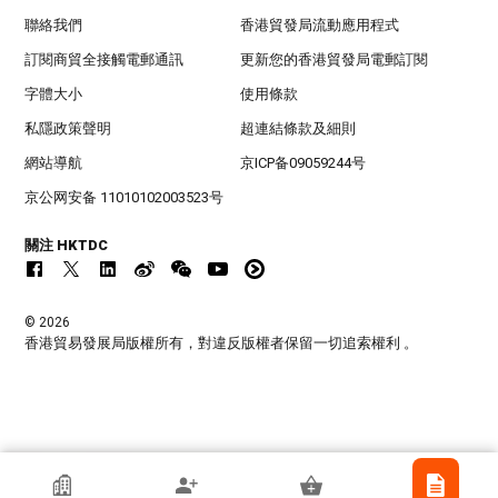
聯絡我們
香港貿發局流動應用程式
訂閱商貿全接觸電郵通訊
更新您的香港貿發局電郵訂閱
字體大小
使用條款
私隱政策聲明
超連結條款及細則
網站導航
京ICP备09059244号
京公网安备 11010102003523号
關注 HKTDC
© 2026
香港貿易發展局版權所有，對違反版權者保留一切追索權利 。
香港貿發局參展商