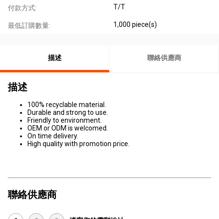
T/T
付款方式:
1,000 piece(s)
最低訂購數量:
描述
聯絡供應商
描述
100% recyclable material.
Durable and strong to use.
Friendly to environment.
OEM or ODM is welcomed.
On time delivery.
High quality with promotion price.
聯絡供應商