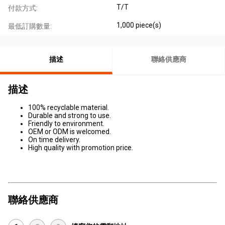
T/T
付款方式:
1,000 piece(s)
最低訂購數量:
描述
聯絡供應商
描述
100% recyclable material.
Durable and strong to use.
Friendly to environment.
OEM or ODM is welcomed.
On time delivery.
High quality with promotion price.
聯絡供應商