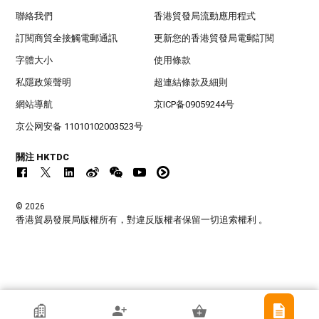
聯絡我們
香港貿發局流動應用程式
訂閱商貿全接觸電郵通訊
更新您的香港貿發局電郵訂閱
字體大小
使用條款
私隱政策聲明
超連結條款及細則
網站導航
京ICP备09059244号
京公网安备 11010102003523号
關注 HKTDC
© 2026
香港貿易發展局版權所有，對違反版權者保留一切追索權利 。
香港貿發局參展商