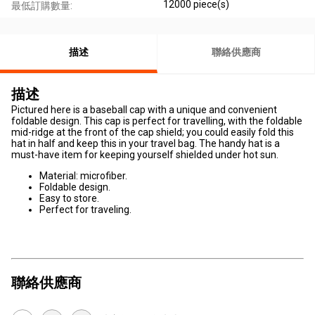
12000 piece(s)
最低訂購數量:
描述
聯絡供應商
描述
Pictured here is a baseball cap with a unique and convenient
foldable design. This cap is perfect for travelling, with the foldable
mid-ridge at the front of the cap shield; you could easily fold this
hat in half and keep this in your travel bag. The handy hat is a
must-have item for keeping yourself shielded under hot sun.
Material: microfiber.
Foldable design.
Easy to store.
Perfect for traveling.
聯絡供應商