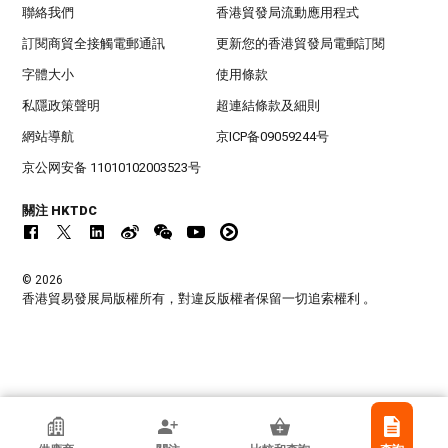
聯絡我們
香港貿發局流動應用程式
訂閱商貿全接觸電郵通訊
更新您的香港貿發局電郵訂閱
字體大小
使用條款
私隱政策聲明
超連結條款及細則
網站導航
京ICP备09059244号
京公网安备 11010102003523号
關注 HKTDC
© 2026
香港貿易發展局版權所有，對違反版權者保留一切追索權利 。
香港貿發局參展商