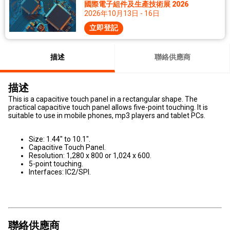
國際電子組件及生產技術展 2026
2026年10月13日 - 16日
立即登記
描述
聯絡供應商
描述
This is a capacitive touch panel in a rectangular shape. The
practical capacitive touch panel allows five-point touching. It is
suitable to use in mobile phones, mp3 players and tablet PCs.
Size: 1.44" to 10.1".
Capacitive Touch Panel.
Resolution: 1,280 x 800 or 1,024 x 600.
5-point touching.
Interfaces: IC2/SPI.
聯絡供應商