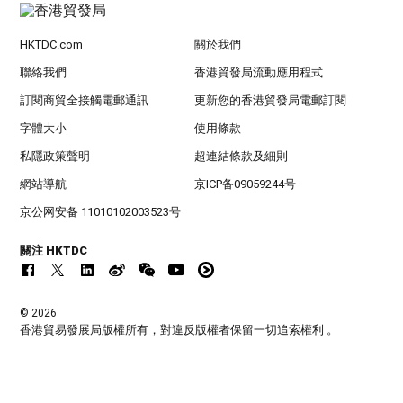
HKTDC.com
關於我們
聯絡我們
香港貿發局流動應用程式
訂閱商貿全接觸電郵通訊
更新您的香港貿發局電郵訂閱
字體大小
使用條款
私隱政策聲明
超連結條款及細則
網站導航
京ICP备09059244号
京公网安备 11010102003523号
關注 HKTDC
© 2026
香港貿易發展局版權所有，對違反版權者保留一切追索權利 。