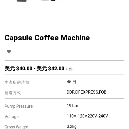
Capsule Coffee Machine
美元 $
40.00
-
美元 $
42.00
/
件
45 日
生產所需時間:
DDP,CIF,EXPRESS,FOB
運送方式:
19 bar
Pump Pressure:
110V-120V,220V-240V
Voltage:
3.2kg
Gross Weight: