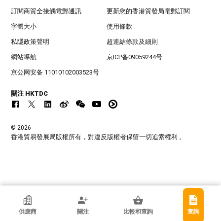
訂閱商貿全接觸電郵通訊
更新您的香港貿發局電郵訂閱
字體大小
使用條款
私隱政策聲明
超連結條款及細則
網站導航
京ICP备09059244号
京公网安备 11010102003523号
關注 HKTDC
© 2026
香港貿易發展局版權所有，對違反版權者保留一切追索權利 。
香港貿發局參展商
供應商
關注
比較和查詢
查詢
Free Market Co Ltd