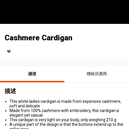
Cashmere Cardigan
描述
聯絡供應商
描述
This white ladies cardigan is made from expensive cashmere,
soft and delicate
Made from 100% cashmere with embroidery, this cardigan is
elegant yet casual
This cardigan is very light on your body, only weighing 210 g
A unique part of the design is that the buttons extend up to the