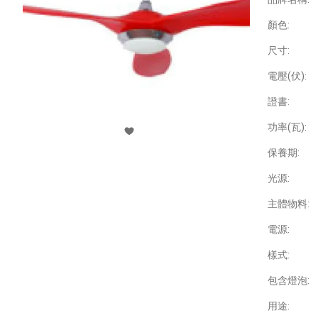
顏色:
尺寸:
電壓(伏):
證書:
功率(瓦):
保養期:
光源:
主體物料:
電源:
樣式:
包含燈泡:
用途: