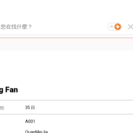
AI
ng Fan
35 日
間:
A001
QuanMeiJia