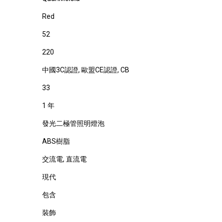
Red
52
220
中國3C認證
, 歐盟CE認證
, CB
33
1 年
發光二極管照明燈泡
ABS樹脂
交流電
, 直流電
現代
包含
裝飾