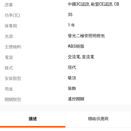
中國3C認證
, 歐盟CE認證
, CB
證書:
35
功率(瓦):
1 年
保養期:
發光二極管照明燈泡
光源:
ABS樹脂
主體物料:
交流電
, 直流電
電源:
現代
樣式:
吸頂
安裝類型:
裝飾
用途:
遙控開關
開關類型:
描述
聯絡供應商