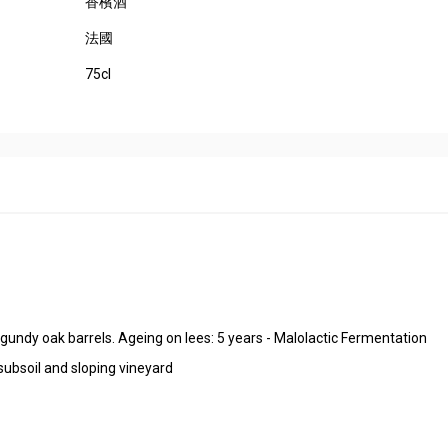
香檳酒
法國
75cl
undy oak barrels. Ageing on lees: 5 years - Malolactic Fermentation
subsoil and sloping vineyard