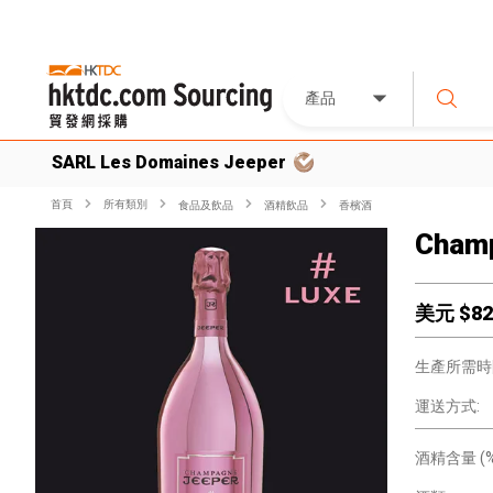
產品
SARL Les Domaines Jeeper
首頁
所有類別
食品及飲品
酒精飲品
香檳酒
Cham
美元 $
82
生產所需時
運送方式:
酒精含量 (%