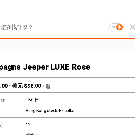
AI
pagne Jeeper LUXE Rose
.00
-
美元 $
98.00
/
瓶
TBC 日
間:
Hong Kong stock; Ex cellar
12
):