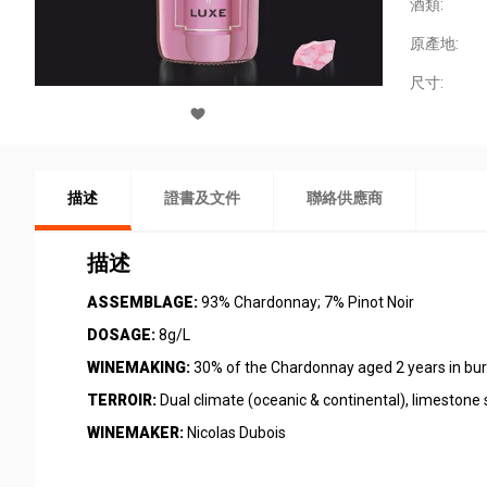
酒類:
原產地:
尺寸:
描述
證書及文件
聯絡供應商
描述
ASSEMBLAGE:
93% Chardonnay; 7% Pinot Noir
DOSAGE:
8g/L
WINEMAKING:
30% of the Chardonnay aged 2 years in burg
TERROIR:
Dual climate (oceanic & continental), limestone 
WINEMAKER:
Nicolas Dubois