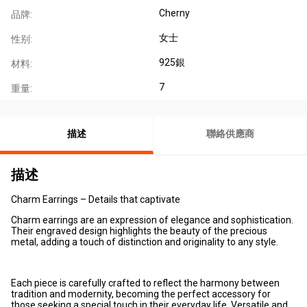
Cherny
品牌:
女士
性别:
925銀
材料:
7
重量:
描述
聯絡供應商
描述
Charm Earrings – Details that captivate
Charm earrings are an expression of elegance and sophistication.
Their engraved design highlights the beauty of the precious
metal, adding a touch of distinction and originality to any style.
Each piece is carefully crafted to reflect the harmony between
tradition and modernity, becoming the perfect accessory for
those seeking a special touch in their everyday life. Versatile and