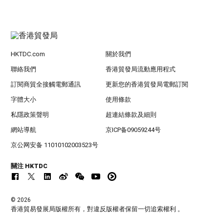
HKTDC.com
關於我們
聯絡我們
香港貿發局流動應用程式
訂閱商貿全接觸電郵通訊
更新您的香港貿發局電郵訂閱
字體大小
使用條款
私隱政策聲明
超連結條款及細則
網站導航
京ICP备09059244号
京公网安备 11010102003523号
關注 HKTDC
© 2026
香港貿易發展局版權所有，對違反版權者保留一切追索權利 。