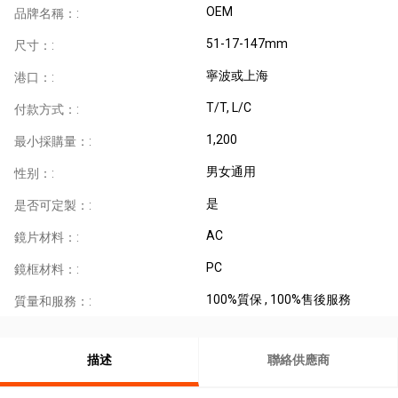
OEM
品牌名稱：:
51-17-147mm
尺寸：:
寧波或上海
港口：:
T/T, L/C
付款方式：:
1,200
最小採購量：:
男女通用
性别：:
是
是否可定製：:
AC
鏡片材料：:
PC
鏡框材料：:
100%質保 , 100%售後服務
質量和服務：:
描述
聯絡供應商