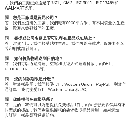
 ，我們的工廠已經通過了BSCI、GMP、ISO9001、ISO13485和
WALMART認證。
問：您是工廠還是貿易公司？
答：我們是溫州的‎工廠‎，我們廠有8000平方米，有不同質量的生產
線，歡迎來參觀我們的工廠。
問：
徽標或公司名稱是否可以印在產品或包裝上？
答：當然可以，‎我們接受貼牌生產‎‎。 我們可以在鏡片、腳絲和包裝
等印刷或鐳射圖示。‎
問：
如何將貨物運送到目的地？
答：我們可以通過海運、空運‎和快遞方式運送貨物，‎如DHL、
FEDEX、TNT UPS等。
問：
您的付款期限是什麼？
‎答：對於樣品單：我們接受‎
‎T/T，Western Union，PayPal。 ‎
‎對於普
通訂單：我們接受T/T，‎
‎Western Union‎
‎和L/C‎。
問：你能提供免費樣品嗎？
答：是的，我們可以為您提供免費樣品1件，如果您想要多個具有不
同型號的樣品，我們希望根據您的要求收取樣品費用，如果您進一
步訂購，樣品費可退還給您。