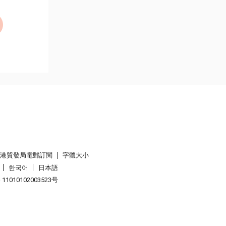
香港貿發局電郵訂閱
字體大小
한국어
日本語
1010102003523号