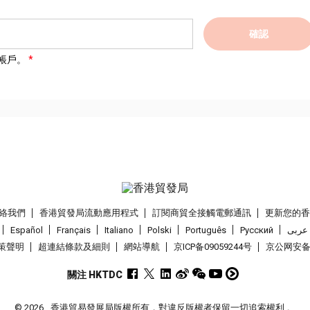
確認
帳戶。
絡我們
香港貿發局流動應用程式
訂閱商貿全接觸電郵通訊
更新您的
Español
Français
Italiano
Polski
Português
Pусский
عربى
策聲明
超連結條款及細則
網站導航
京ICP备09059244号
京公网安备 1
關注 HKTDC
© 2026
香港貿易發展局版權所有，對違反版權者保留一切追索權利 。