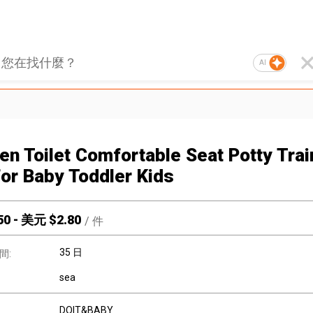
AI
ren Toilet Comfortable Seat Potty Trai
for Baby Toddler Kids
50
-
美元 $
2.80
/
件
35 日
間:
sea
DOIT&BABY