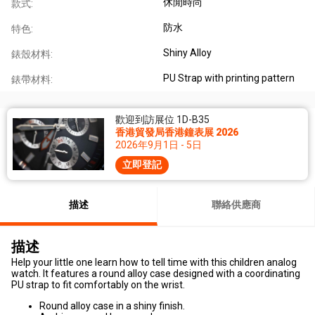
休閒時尚
款式:
防水
特色:
Shiny Alloy
錶殼材料:
PU Strap with printing pattern
錶帶材料:
歡迎到訪展位 1D-B35
香港貿發局香港鐘表展 2026
2026年9月1日 - 5日
立即登記
描述
聯絡供應商
描述
Help your little one learn how to tell time with this children analog
watch. It features a round alloy case designed with a coordinating
PU strap to fit comfortably on the wrist.
Round alloy case in a shiny finish.