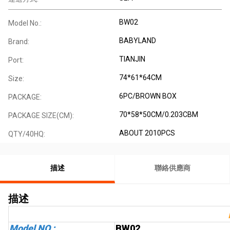
BW02
Model No.:
BABYLAND
Brand:
TIANJIN
Port:
74*61*64CM
Size:
6PC/BROWN BOX
PACKAGE:
70*58*50CM/0.203CBM
PACKAGE SIZE(CM):
ABOUT 2010PCS
QTY/40HQ:
描述
聯絡供應商
描述
Model NO.:
BW02