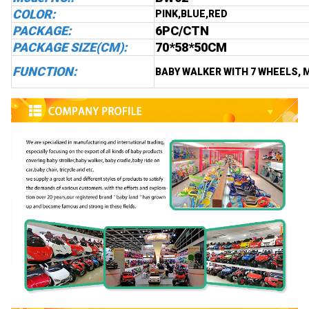
COLOR:
PINK,BLUE,RED
PACKAGE:
6PC/CTN
PACKAGE SIZE(CM):
70*58*50CM
FUNCTION:
BABY WALKER WITH 7 WHEELS, 